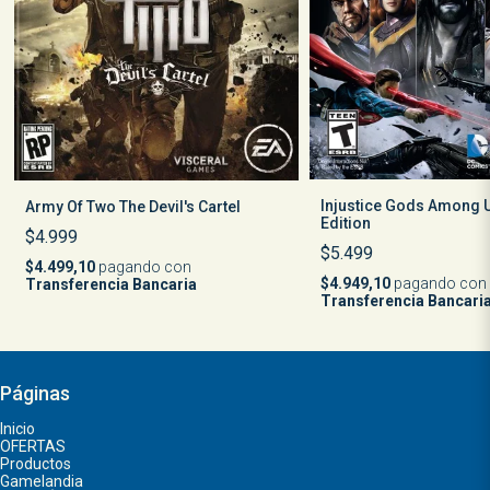
Injustice Gods Among U
Army Of Two The Devil's Cartel
Edition
$4.999
$5.499
$4.499,10
pagando con
$4.949,10
pagando con
Transferencia Bancaria
Transferencia Bancari
Páginas
Inicio
OFERTAS
Productos
Gamelandia