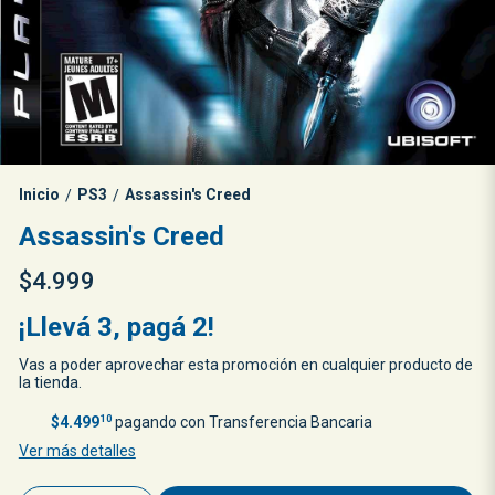
Inicio
PS3
Assassin's Creed
/
/
Assassin's Creed
$4.999
¡Llevá 3, pagá 2!
Vas a poder aprovechar esta promoción en cualquier producto de
la tienda.
$4.499
10
pagando con Transferencia Bancaria
Ver más detalles