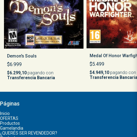
Medal Of Honor Warfig
Demon's Souls
$5.499
$6.999
$4.949,10
pagando con
$6.299,10
pagando con
Transferencia Bancari
Transferencia Bancaria
Páginas
Inicio
OFERTAS
Productos
Gamelandia
¿QUERÉS SER REVENDEDOR?