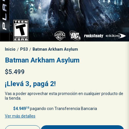
Inicio
PS3
Batman Arkham Asylum
/
/
Batman Arkham Asylum
$5.499
¡Llevá 3, pagá 2!
Vas a poder aprovechar esta promoción en cualquier producto de
la tienda.
$4.949
10
pagando con Transferencia Bancaria
Ver más detalles