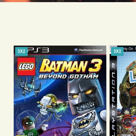
3X2
3X2