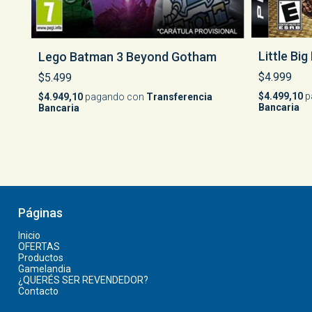
Little Big
Lego Batman 3 Beyond Gotham
$4.999
$5.499
$4.499,10
p
$4.949,10
pagando con
Transferencia
Bancaria
Bancaria
Páginas
Inicio
OFERTAS
Productos
Gamelandia
¿QUERÉS SER REVENDEDOR?
Contacto