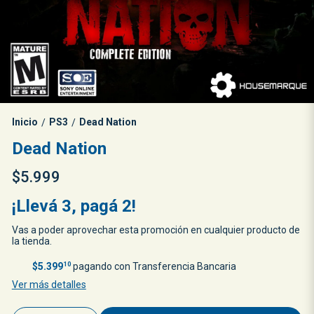
Inicio
PS3
Dead Nation
/
/
Dead Nation
$5.999
¡Llevá 3, pagá 2!
Vas a poder aprovechar esta promoción en cualquier producto de
la tienda.
$5.399
10
pagando con Transferencia Bancaria
Ver más detalles