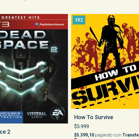
3X2
How To Survive
$5.999
ce 2
$5.399,10
pagando con
Transfe