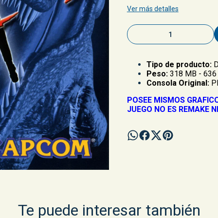
Ver más detalles
Tipo de producto:
D
Peso:
318 MB - 636
Consola Original:
Pl
POSEE MISMOS GRAFICO
JUEGO NO ES REMAKE N
Te puede interesar también