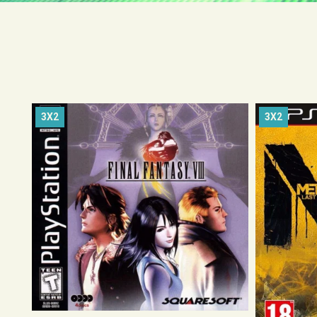
3X2
3X2