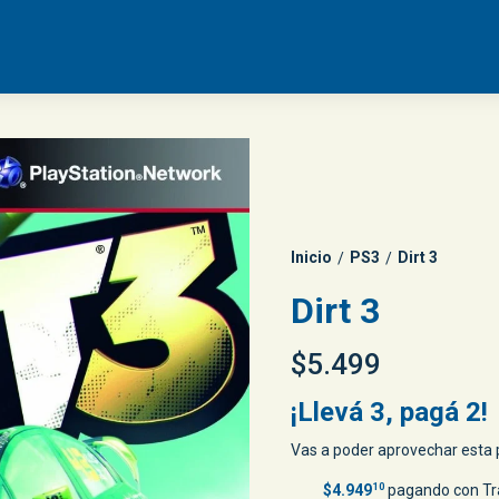
Inicio
PS3
Dirt 3
/
/
Dirt 3
$5.499
¡Llevá 3, pagá 2!
Vas a poder aprovechar esta p
$4.949
10
pagando con Tr