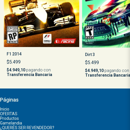
F1 2014
Dirt 3
$5.499
$5.499
$4.949,10
pagando con
$4.949,10
pagando con
Transferencia Bancaria
Transferencia Bancari
Páginas
Inicio
OFERTAS
Productos
Gamelandia
¿QUERÉS SER REVENDEDOR?