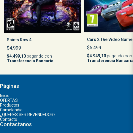
Cars 2 The Video Game
Saints Row 4
$5.499
$4.999
$4.949,10
pagando con
$4.499,10
pagando con
Transferencia Bancari
Transferencia Bancaria
Páginas
Inicio
OFERTAS
Productos
Gamelandia
¿QUERÉS SER REVENDEDOR?
Contacto
Contactanos