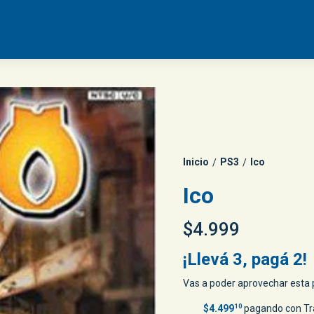
Inicio
PS3
Ico
/
/
Ico
$4.999
¡Llevá 3, pagá 2!
Vas a poder aprovechar esta p
$4.499
10
pagando con Tr