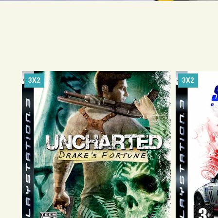
3X2
3X2