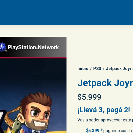
Inicio
PS3
Jetpack Joyr
/
/
Jetpack Joyr
$5.999
¡Llevá 3, pagá 2!
Vas a poder aprovechar esta p
$5.399
10
pagando con Tr