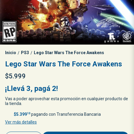
Inicio
PS3
Lego Star Wars The Force Awakens
/
/
Lego Star Wars The Force Awakens
$5.999
¡Llevá 3, pagá 2!
Vas a poder aprovechar esta promoción en cualquier producto de
la tienda.
$5.399
10
pagando con Transferencia Bancaria
Ver más detalles