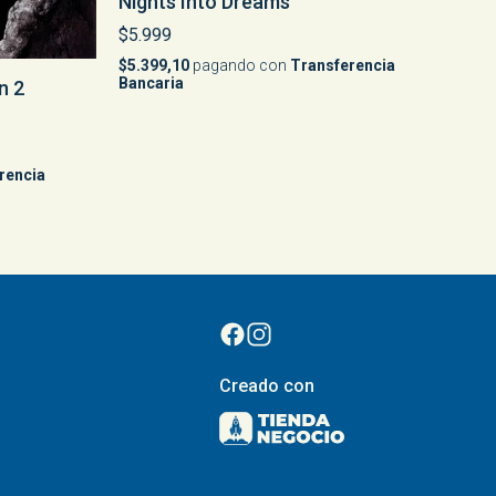
Nights Into Dreams
$5.999
$5.399,10
pagando con
Transferencia
Bancaria
n 2
rencia
Creado con