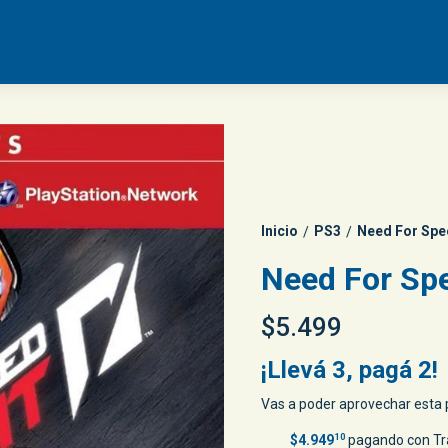
Inicio
PS3
Need For Spe
/
/
Need For Spe
$5.499
¡Llevá 3, pagá 2!
Vas a poder aprovechar esta p
$4.949
10
pagando con Tr