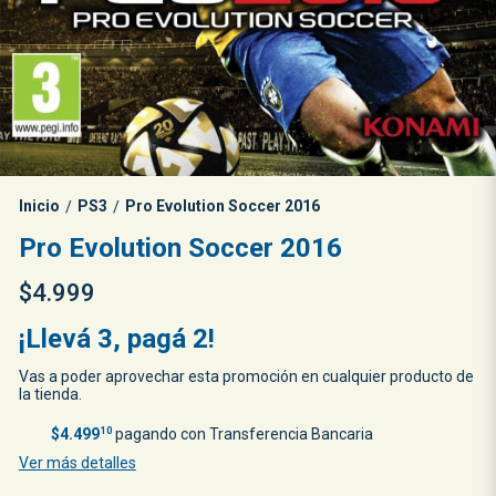
Inicio
PS3
Pro Evolution Soccer 2016
/
/
Pro Evolution Soccer 2016
$4.999
¡Llevá 3, pagá 2!
Vas a poder aprovechar esta promoción en cualquier producto de
la tienda.
$4.499
10
pagando con Transferencia Bancaria
Ver más detalles