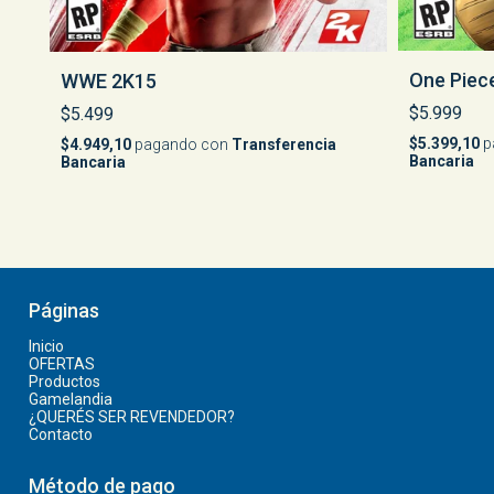
One Piece
WWE 2K15
$5.999
$5.499
$5.399,10
p
$4.949,10
pagando con
Transferencia
Bancaria
Bancaria
Páginas
Inicio
OFERTAS
Productos
Gamelandia
¿QUERÉS SER REVENDEDOR?
Contacto
Método de pago