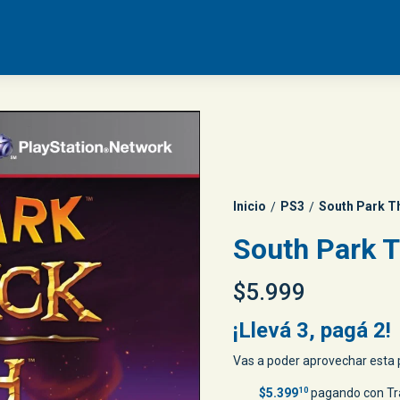
Inicio
PS3
South Park Th
/
/
South Park T
$5.999
¡Llevá 3, pagá 2!
Vas a poder aprovechar esta p
$5.399
10
pagando con Tr