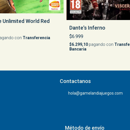
 Unlimited World Red
Dante's Inferno
$6.999
agando con
Transferencia
$6.299,10
pagando con
Transfe
Bancaria
Contactanos
hola@gamelandiajuegos.com
Método de envío